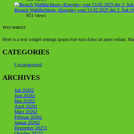
Besuch Wahlfachkurs «Energie» vom 13.02.2025 der 2. Sek Ob
851 views
TEXT WIDGET
Here is a text widget settings ipsum lore tora dolor sit amet velum. 
CATEGORIES
Uncategorized
ARCHIVES
Juli 2026
2
Juni 2026
1
Mai 2026
2
April 2026
1
März 2026
2
Februar 2026
2
Januar 2026
2
Dezember 2025
3
Oktober 2025
2