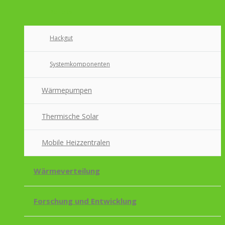
Pellets
Hackgut
Systemkomponenten
Wärmepumpen
Thermische Solar
Mobile Heizzentralen
Wärmeverteilung
Forschung und Entwicklung